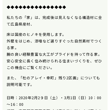
◆◆◆◆◆◆◆◆◆◆◆◆◆◆◆
私たちの「家」は、完成後は見えなくなる構造材に全
て広島県産材、
床は国産のヒノキを使用します。
外壁をはじめ、漆喰など選りすぐった自然素材でつく
る家。
腕の良い経験豊富な大工がプライドを持って作る家。
安心安全に長く住み続けられる住まいづくりを、ぜひ
この機会にご覧ください。
また、「杜のアレイ・幸町」残り2区画」についても
説明可能です。
日時：
2020
年
2
月
2
９日（土）・
3
月
1
日（日）
10
：
00
～
16
：
00