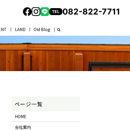
082-822-7711
TEL
ENT
LAND
Old Blog
HOME
会社案内