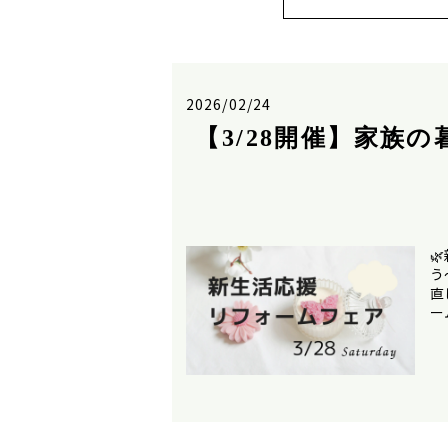
2026/02/24
【3/28開催】家族

う
直
ー