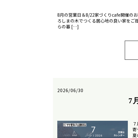
8月の営業日＆8/22家づくりcafe開
ろしまの木でつくる居心地の良い家をご
らの暮 […]
2026/06/30
7
７
寄
夏