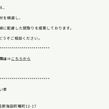
え、
材を精選し、
線に配慮した間取りを提案しております。
どうぞご相談ください。
*************************
問は
⇒
こちらから
*************************
い家
安芸郡海田町曙町12-17