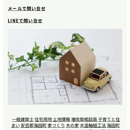
メールで問い合せ
LINE
で問い合せ
一級建築士
住宅用地
土地情報
増改築相談員
子育てと住
まい
安芸郡海田町
家づくり
木の家
木造軸組工法
海田町