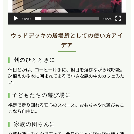
00:00
00:24
ウッドデッキの居場所としての使い方アイ
デア
朝のひとときに
休日とかは、コーヒー片手に、朝日を浴びながら深呼吸。
鉢植えの樹木に囲まれてまるで小さな森の中のカフェみた
い。
子どもたちの遊び場に
裸足で走り回れる安心のスペース。おもちゃや水遊びもこ
こなら自由に。
家族の団らんに
夕暮れ時にみんなで座って、今日のことをぽつぽつ話す時