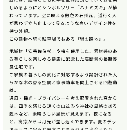
しめるようにとシンボルツリー「ハナミズキ」が植
わっています。空に映える銀色の石州瓦。道行く人
が思わず立ち止まって見るような高いデザイン性を
持つ外観。
この建物へ続く駐車場でもある『緑の路地』。
地域材「安芸佐伯杉」や桧を使用した、素材感のあ
る暮らしを楽しめる健康に配慮した高断熱の長期優
良住宅です。
ご家族の暮らしの変化に対応するよう設計された大
らかな木の香る空間と家事効率を向上させる回遊動
線。
通風・採光・プライバシーを考え配置された窓から
は、四季を感じる遠くの山並みや神社の風格のある
鰹木など、素晴らしい風景が見えます。夜になる
と、高窓からは月光が差し込んできます。夏のデッ
キテラスに出ると庭木にとまるセミに出会えたり