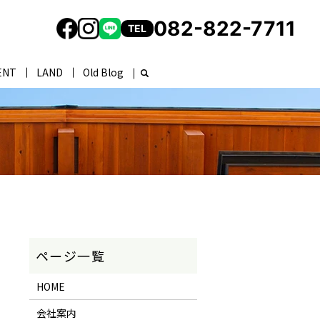
082-822-7711
TEL
ENT
LAND
Old Blog
HOME
会社案内