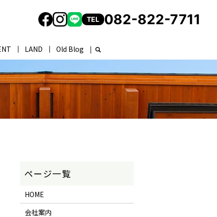
082-822-7711
TEL
ENT
LAND
Old Blog
HOME
会社案内