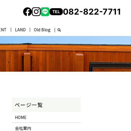
082-822-7711
TEL
ENT
LAND
Old Blog
HOME
会社案内