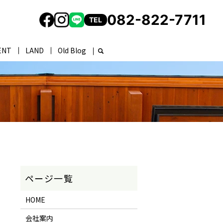
082-822-7711
TEL
ENT
LAND
Old Blog
HOME
会社案内