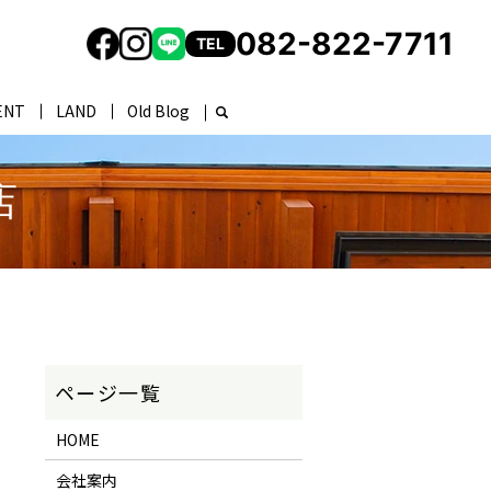
082-822-7711
TEL
ENT
LAND
Old Blog
店
HOME
会社案内