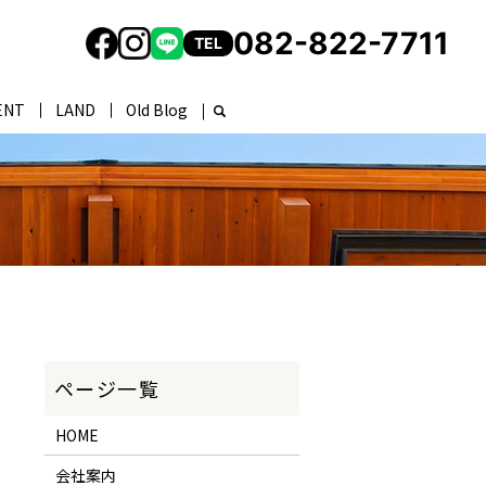
082-822-7711
TEL
ENT
LAND
Old Blog
HOME
会社案内