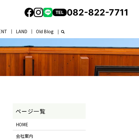
082-822-7711
TEL
ENT
LAND
Old Blog
HOME
会社案内