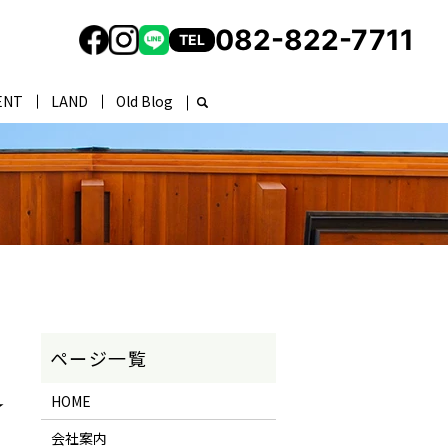
082-822-7711
TEL
ENT
LAND
Old Blog
HOME
★
会社案内