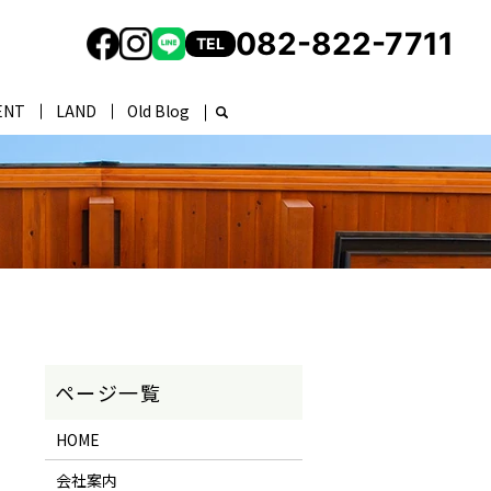
082-822-7711
TEL
ENT
LAND
Old Blog
HOME
会社案内