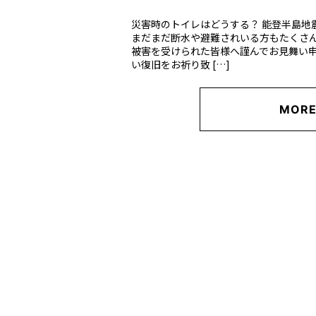
災害時のトイレはどうする？ 能登半島地
まだまだ断水や避難されいる方もたくさん
被害を受けられた皆様へ謹んでお見舞い
い復旧をお祈り致 […]
MOR