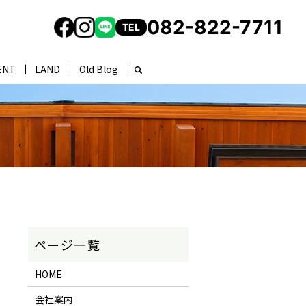
082-822-7711
TEL
ENT
LAND
Old Blog
HOME
会社案内