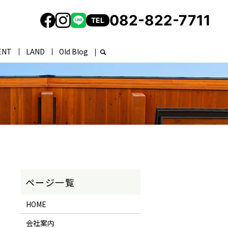
082-822-7711
TEL
ENT
LAND
Old Blog
HOME
会社案内