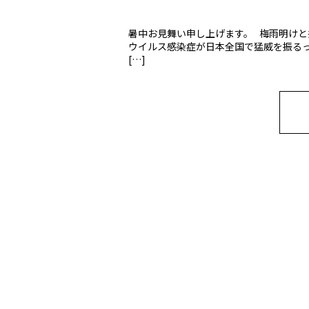
暑中お見舞い申し上げます。 梅雨明けと
ウイルス感染症が日本全国で猛威を振るっ
[…]