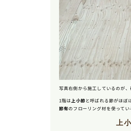
写真右側から施工しているのが、
1
階は
上小節
と呼ばれる節がほぼほ
節有
のフローリング材を使ってい
上