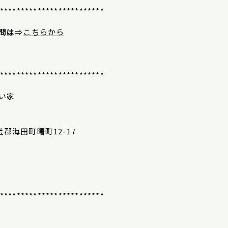
*************************
問は
⇒
こちらから
*************************
い家
安芸郡海田町曙町12-17
*************************