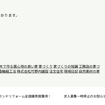
ております。
木で作る居心地の良い家
家づくり
家づくりの知識
工務店の家づ
造軸組工法
株式会社竹野内建設
注文住宅
現場日記
自然素材の家
2」グランドリフォーム全国優秀賞獲得！
求人募集一時停止のお知ら