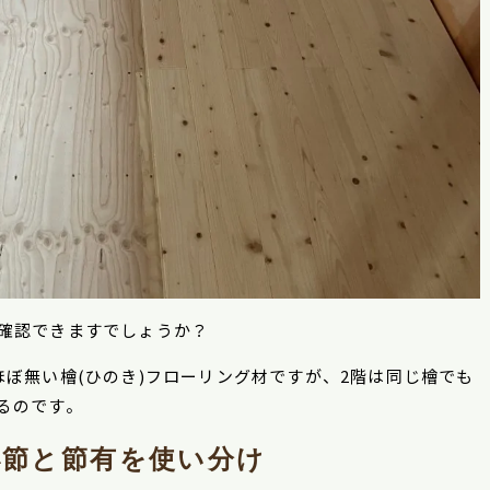
確認できますでしょうか？
ぼ無い檜(ひのき)フローリング材ですが、
2
階は同じ檜でも
るのです。
小節と節有を使い分け