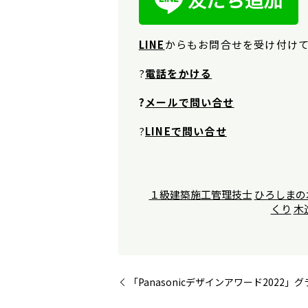
LINE
から
もお問合せを受け付け
?
電話をかける
?
メールで問い合せ
?
LINEで問い合せ
１級建築施工管理技士
ひろしまの
くり
木
「Panasonicデザインアワード202