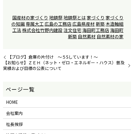
国産材の家づくり
地鎮祭
地鎮祭とは
家づくり
家づくり
の知識
専属大工
広島の工務店
広島県産材
新築
木造軸組
工法
株式会社竹野内建設
注文住宅
海田町工務店
海田町
新築
自然素材
自然素材の家
【ブログ】倉庫の片付け ～５Sしています！～
【お知らせ】ＺＥＨ（ネット・ゼロ・エネルギー・ハウス）普及
実績および目標の公表について
HOME
会社案内
社長挨拶