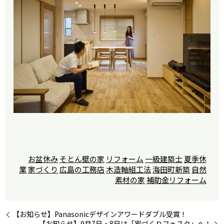
お盆休み
そとん壁の家
リフォーム
一級建築士
夏季休
業
家づくり
広島の工務店
木造軸組工法
海田町新築
自然
素材の家
補助金リフォーム
【お知らせ】Panasonicデザインアワードダブル受賞！
【お知らせ】9月7日・8日は「家づくりフェスタ」へ！