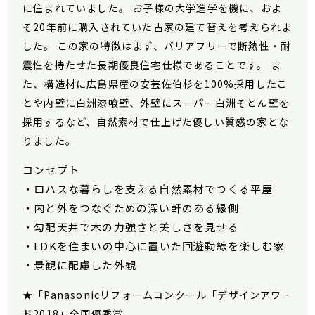
に住まれていました。 お子様の大学進学を機に、およ
そ20年前に購入されていた古家の建て替えを考えられま
した。 この家の特徴はまず、バリアフリーで断熱性・耐
震性を持たせた長期優良住宅仕様であることです。 ま
た、構造材に広島県産の安芸佐伯杉を100%採用したこ
とや内壁に白洲漆喰壁、外壁にスーパー白洲そとん壁を
採用するなど、自然素材で仕上げた優しい質感の家とな
りました。
コンセプト
・ロハスな暮らしを支える自然素材でつくる平屋
・内と外をつなぐための深い軒のある縁側
・勾配天井で木の力強さと美しさを見せる
・LDKを住まいの中心に置いた回遊動線を楽しむ家
・景観に配慮した外観
★「Panasonicリフォームコンクール「デザインアワー
ド2018」全国優秀賞