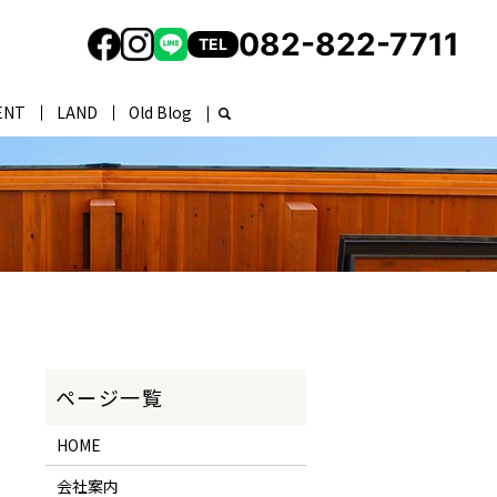
082-822-7711
TEL
ENT
LAND
Old Blog
HOME
会社案内