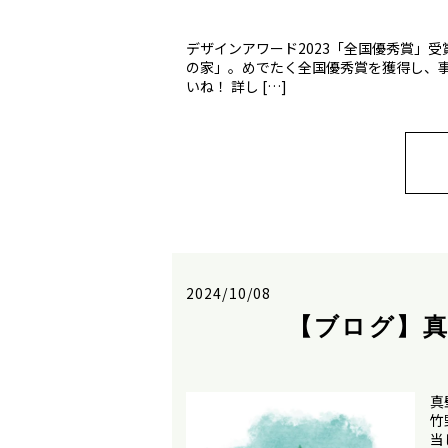
デザインアワード2023「全国優秀賞」
の家」。めでたく全国優秀賞を獲得し、
いね！ 詳し […]
2024/10/08
【ブログ】
真
竹
当