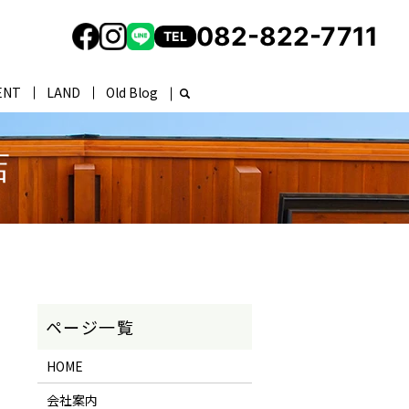
082-822-7711
TEL
ENT
LAND
Old Blog
店
HOME
会社案内