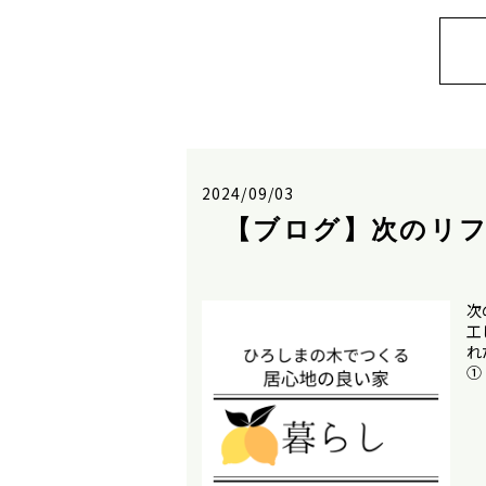
2024/09/03
【ブログ】次のリ
次
工
れ
①