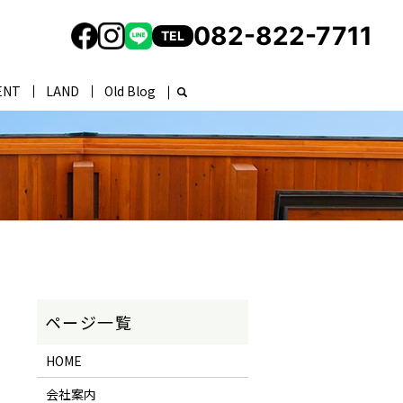
082-822-7711
TEL
ENT
LAND
Old Blog
HOME
会社案内