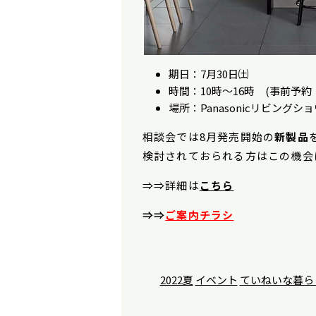
期日：7月30日㈯
時間：10時～16時 (事前予
場所：Panasonicリビング
相談会では8月発売開始の
新製品
検討されておられる方はこの機会
⇒⇒詳細は
こちら
⇒⇒
ご案内チラシ
2022夏
イベント
ていねいな暮ら