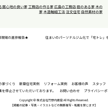
る居心地の良い家
工務店の作る家
広島の工務店
庭のある家
木の
家
木造軸組工法
注文住宅
自然素材の家
築現場の進捗報告★
住まいのパーソナルジム化で「宅トレ」
の家づくり
新築住宅実例
リフォーム実例
お客様の声
スタッフ
募集を停止させていただいております。
お問い合わせ
プライバシーポ
Copyright © 株式会社竹野内建設 All Rights Reserved.
【掲載の記事・写真・イラストなどの無断複写・転載を禁じます】