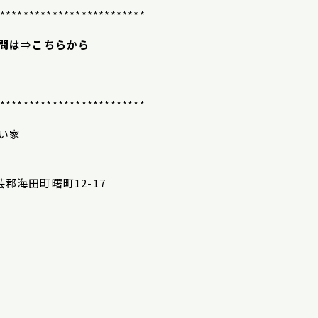
*************************
問は
⇒
こちらから
*************************
い家
安芸郡海田町曙町12-17