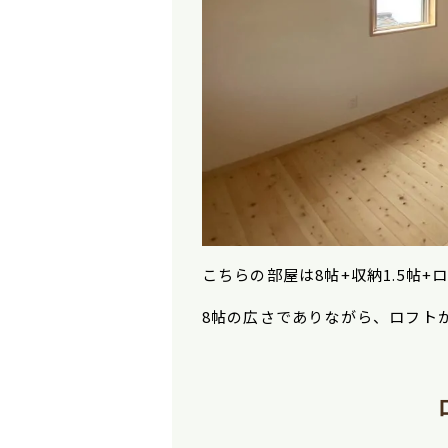
こちらの部屋は
8
帖
+
収納
1.5
帖
+
8帖の広さでありながら、ロフト