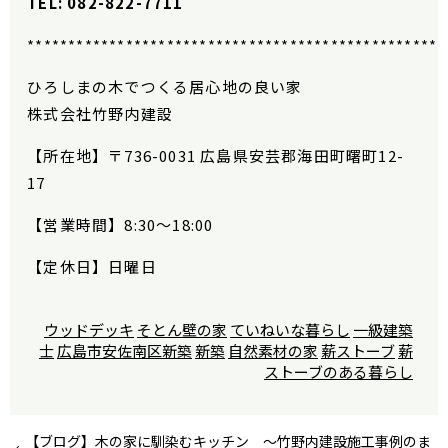
TEL: 082-822-7711
***************************************************
ひろしまの木でつくる居心地の良い家
株式会社竹野内建設
【所在地】
〒736-0031 広島県安芸郡海田町曙町12-
17
【営業時間】
8:30
〜
18:00
【定休日】日曜日
ウッドデッキ
そとん壁の家
ていねいな暮らし
一級建築
士
広島市安佐南区新築
新築
自然素材の家
薪ストーブ
薪
ストーブのある暮らし
【ブログ】木の家に馴染むキッチン ～竹野内建設施工事例のま