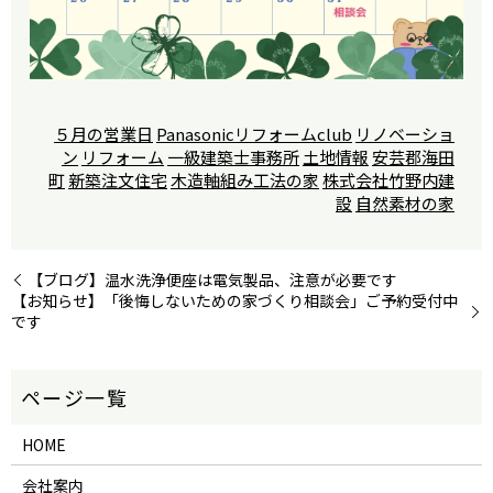
５月の営業日
Panasonicリフォームclub
リノベーショ
ン
リフォーム
一級建築士事務所
土地情報
安芸郡海田
町
新築注文住宅
木造軸組み工法の家
株式会社竹野内建
設
自然素材の家
【ブログ】温水洗浄便座は電気製品、注意が必要です
【お知らせ】「後悔しないための家づくり相談会」ご予約受付中
です
HOME
会社案内