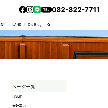
082-822-7711
TEL
ENT
LAND
Old Blog
HOME
会社案内