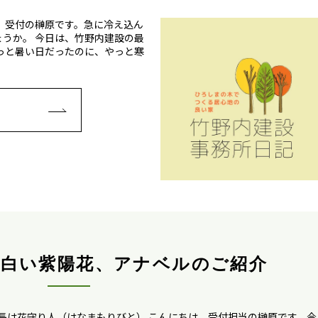
、受付の榊原です。急に冷え込ん
うか。 今日は、竹野内建設の最
っと暑い日だったのに、やっと寒
E
〉白い紫陽花、アナベルのご紹介
長は花守り人（はなまもりびと） こんにちは、受付担当の榊原です。今