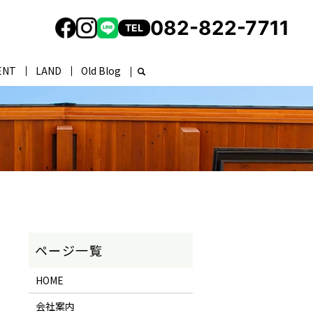
082-822-7711
TEL
ENT
LAND
Old Blog
HOME
会社案内