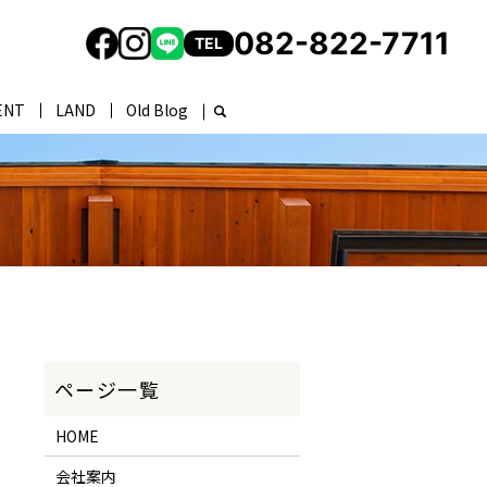
082-822-7711
TEL
ENT
LAND
Old Blog
HOME
会社案内