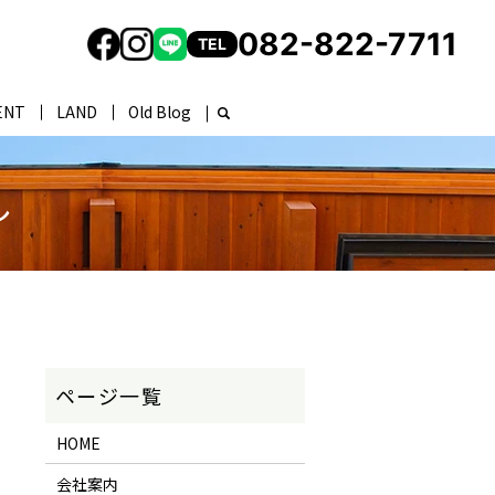
082-822-7711
TEL
ENT
LAND
Old Blog
し
HOME
会社案内