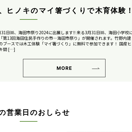
日、ヒノキのマイ箸づくりで木育体験
月31日㈰、海田市祭り2024に出展します‼ 来る3月31日㈰、海田小学校
「第13回海田住民手作りの市―海田市祭り」が開催されます。竹野内建
のブースでは木工体験「マイ箸づくり」に無料で参加できます！ 国産ヒ
キ間 […]
MORE
月の営業日のおしらせ