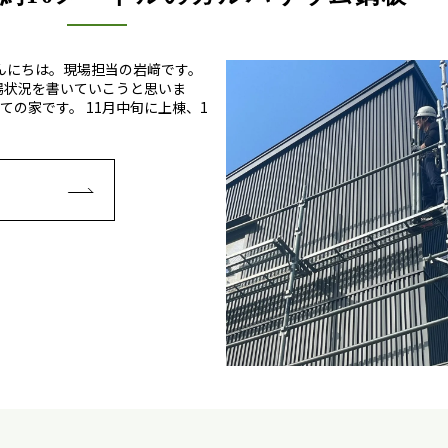
んにちは。現場担当の岩﨑です。
場状況を書いていこうと思いま
ての家です。 11月中旬に上棟、1
E