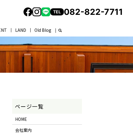
082-822-7711
TEL
ENT
LAND
Old Blog
HOME
会社案内