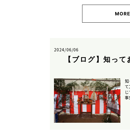
MOR
2024/06/06
【ブログ】知って
知
て
じ
事